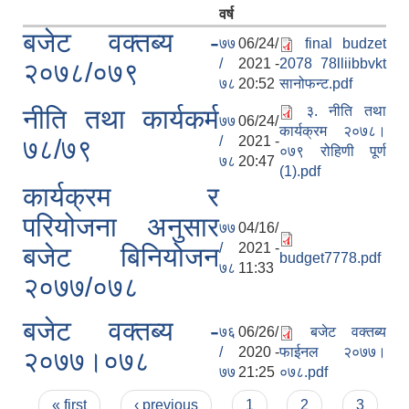
वर्ष
बजेट वक्तब्य -
७७
06/24/
final budzet
/
2021 -
2078 78lliibbvkt
२०७८/०७९
७८
20:52
सानोफन्ट.pdf
३. नीति तथा
नीति तथा कार्यकर्म
७७
06/24/
कार्यक्रम २०७८।
/
2021 -
७८/७९
०७९ रोहिणी पूर्ण
७८
20:47
(1).pdf
कार्यक्रम र
परियोजना अनुसार
७७
04/16/
/
2021 -
बजेट बिनियोजन
budget7778.pdf
७८
11:33
२०७७/०७८
बजेट वक्तब्य -
७६
06/26/
बजेट वक्तब्य
/
2020 -
फाईनल २०७७।
२०७७।०७८
७७
21:25
०७८.pdf
Pages
« first
‹ previous
1
2
3