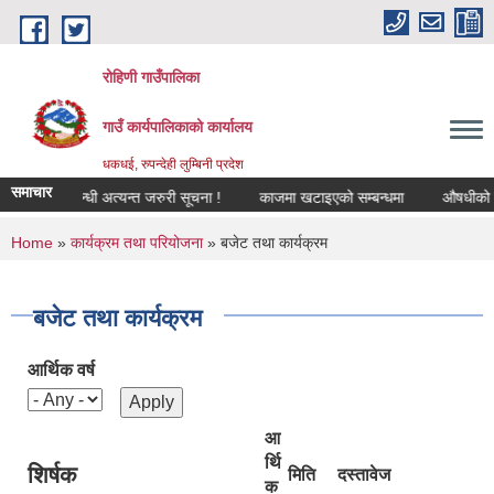
Skip to main content
रोहिणी गाउँपालिका
गाउँ कार्यपालिकाको कार्यालय
धकधई, रुपन्देही लुम्बिनी प्रदेश
समाचार
गीकरण सम्बन्धी अत्यन्त जरुरी सूचना !
काजमा खटाइएको सम्बन्धमा
औषधीको दररेट 
You are here
Home
»
कार्यक्रम तथा परियोजना
» बजेट तथा कार्यक्रम
बजेट तथा कार्यक्रम
आर्थिक वर्ष
आ
र्थि
शिर्षक
मिति
दस्तावेज
क