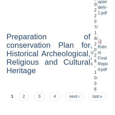
upan
0:
dehi-
2
1.pdf
2
0
7/
1
Preparation of
6/
conservation Plan for
2
८
Rohi
0
Historical Archeological,
२/
ni
2
८
Final
Religious and Cultural
6
३
Repo
-
Heritage
rt.pdf
1
0:
0
6
Pages
1
2
3
4
next ›
last »