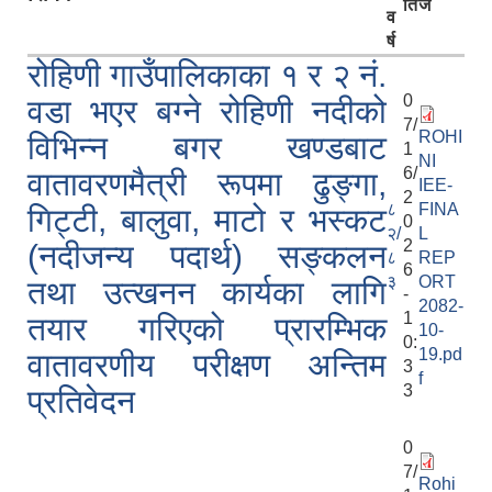
ति
ज
व
र्ष
रोहिणी गाउँपालिकाका १ र २ नं.
0
वडा भएर बग्ने रोहिणी नदीको
7/
ROHI
विभिन्न बगर खण्डबाट
1
NI
6/
वातावरणमैत्री रूपमा ढुङ्गा,
IEE-
2
८
FINA
गिट्टी, बालुवा, माटो र भस्कट
0
२/
L
2
(नदीजन्य पदार्थ) सङ्कलन
८
REP
6
३
ORT
तथा उत्खनन कार्यका लागि
-
2082-
1
तयार गरिएको प्रारम्भिक
10-
0:
19.pd
वातावरणीय परीक्षण अन्तिम
3
f
3
प्रतिवेदन
0
7/
Rohi