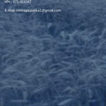
फोन : 071-411047
E-mail :
rohinigaupalika1@gmail.com