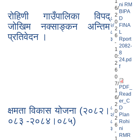
1
ni RM
6/
BIPA
रोहिणी गाउँपालिका विपद्
2
८
D
0
जोखिम नक्साङ्कन अन्तिम
२/
FINA
2
८
L
प्रतिवेदन ।
6
३
Rport
-
2082-
1
8
0:
24.pd
2
f
6
0
7/
PDF_
1
Read
6/
er_C
2
८
D
क्षमता विकास योजना (२०८२।
0
२/
Plan
2
०८३‍ -२०८४।०८५)
८
Rohi
6
३
ni
-
RMR
1