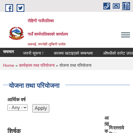
Skip to main content
रोहिणी गाउँपालिका
गाउँ कार्यपालिकाको कार्यालय
धकधई, रुपन्देही लुम्बिनी प्रदेश
समाचार
न्धी अत्यन्त जरुरी सूचना !
काजमा खटाइएको सम्बन्धमा
औषधीको दररेट उपलब्ध गर
You are here
Home
»
कार्यक्रम तथा परियोजना
» योजना तथा परियोजना
योजना तथा परियोजना
आर्थिक वर्ष
आ
र्थि
मि
दस्तावे
शिर्षक
क