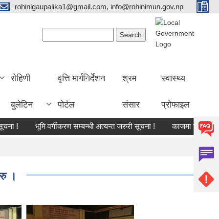
rohinigaupalika1@gmail.com, info@rohinimun.gov.np
Search form
Search
रोहिणी
वृत्ति मार्गनिर्देशन
श्रम
स्वास्थ्य
बुलेटिन
पोर्टल
संसार
प्रोफाइल
भूमि वर्गीकरण सम्बन्धी अत्यन्त जरुरी सूचना !
काजमा खटाइएको सम्बन्ध
रु ।