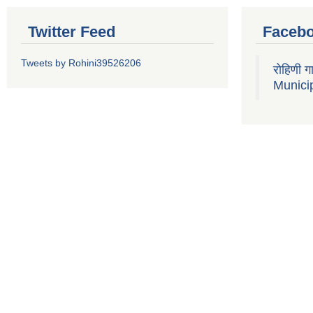
Twitter Feed
Faceb
Tweets by Rohini39526206
रोहिणी 
Municip