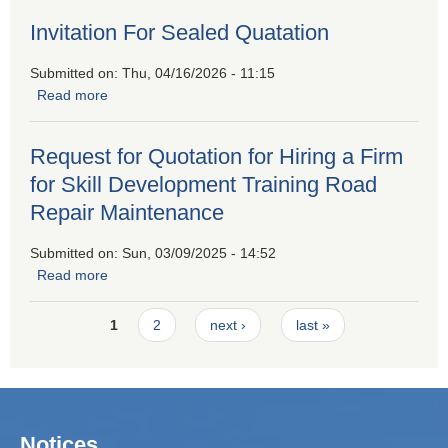
Invitation For Sealed Quatation
Submitted on:
Thu, 04/16/2026 - 11:15
Read more
about Invitation For Sealed Quatation
Request for Quotation for Hiring a Firm
for Skill Development Training Road
Repair Maintenance
Submitted on:
Sun, 03/09/2025 - 14:52
Read more
about Request for Quotation for Hiring a Firm for Skill
Development Training Road Repair Maintenance
Pages
1
2
next ›
last »
Notices