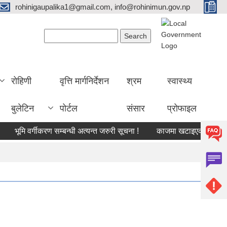
rohinigaupalika1@gmail.com, info@rohinimun.gov.np
Search form
Search
रोहिणी
वृत्ति मार्गनिर्देशन
श्रम
स्वास्थ्य
बुलेटिन
पोर्टल
संसार
प्रोफाइल
मि वर्गीकरण सम्बन्धी अत्यन्त जरुरी सूचना !
काजमा खटाइएको सम्बन्धमा