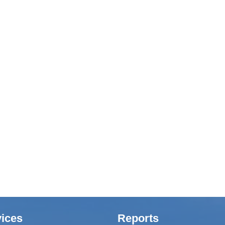
ices
Reports