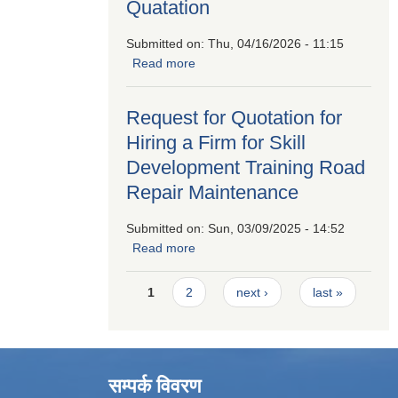
Quatation
Submitted on:
Thu, 04/16/2026 - 11:15
Read more
about Invitation For Sealed
Quatation
Request for Quotation for
Hiring a Firm for Skill
Development Training Road
Repair Maintenance
Submitted on:
Sun, 03/09/2025 - 14:52
Read more
about Request for Quotation for
Hiring a Firm for Skill Development
Pages
Training Road Repair Maintenance
1
2
next ›
last »
सम्पर्क विवरण