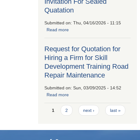
Invitation For Sealed
Quatation
Submitted on:
Thu, 04/16/2026 - 11:15
Read more
about Invitation For Sealed
Quatation
Request for Quotation for
Hiring a Firm for Skill
Development Training Road
Repair Maintenance
Submitted on:
Sun, 03/09/2025 - 14:52
Read more
about Request for Quotation for
Hiring a Firm for Skill Development
Pages
Training Road Repair Maintenance
1
2
next ›
last »