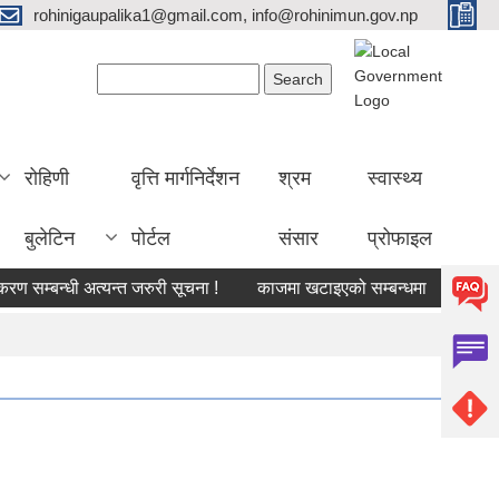
rohinigaupalika1@gmail.com, info@rohinimun.gov.np
Search form
Search
रोहिणी
वृत्ति मार्गनिर्देशन
श्रम
स्वास्थ्य
बुलेटिन
पोर्टल
संसार
प्रोफाइल
्बन्धी अत्यन्त जरुरी सूचना !
काजमा खटाइएको सम्बन्धमा
औषधीको दररे