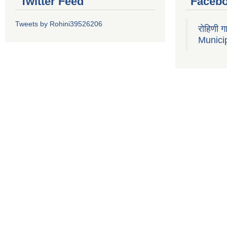
Twitter Feed
Faceb
Tweets by Rohini39526206
रोहिणी 
Municip