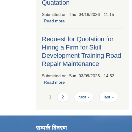
Quatation
Submitted on:
Thu, 04/16/2026 - 11:15
Read more
about Invitation For Sealed
Quatation
Request for Quotation for
Hiring a Firm for Skill
Development Training Road
Repair Maintenance
Submitted on:
Sun, 03/09/2025 - 14:52
Read more
about Request for Quotation for
Hiring a Firm for Skill Development
Pages
Training Road Repair Maintenance
1
2
next ›
last »
सम्पर्क विवरण