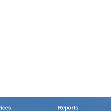
ices
Reports