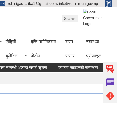
rohinigaupalika1@gmail.com, info@rohinimun.gov.np
Search form
Search
रोहिणी
वृत्ति मार्गनिर्देशन
श्रम
स्वास्थ्य
बुलेटिन
पोर्टल
संसार
प्रोफाइल
बन्धी अत्यन्त जरुरी सूचना !
काजमा खटाइएको सम्बन्धमा
औषधीको दररेट