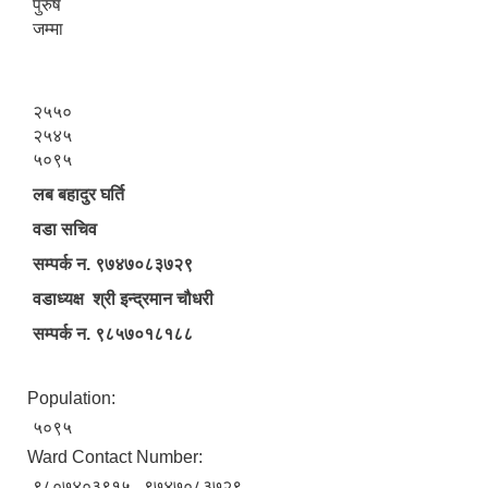
पुरुष
जम्मा
२५५०
२५४५
५०९५
लब बहादुर घर्ति
वडा सचिव
सम्पर्क न. ९७४७०८३७२९
वडाध्यक्ष श्री इन्द्रमान चौधरी
सम्पर्क न. ९८५७०१८१८८
Population:
५०९५
Ward Contact Number:
९८०७४०३९१५ , ९७४७०८३७२९