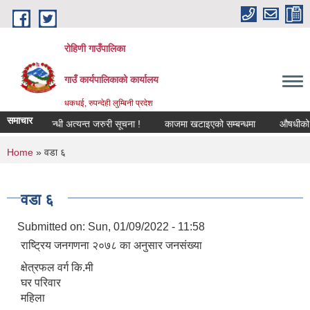
Skip to main content
रोहिणी गाउँपालिका
गाउँ कार्यपालिकाको कार्यालय
धकधई, रुपन्देही लुम्बिनी प्रदेश
समाचार
गीकरण सम्बन्धी अत्यन्त जरुरी सूचना !
काजमा खटाइएको सम्बन्धमा
औषधीको दररेट 
You are here
Home
» वडा ६
वडा ६
Submitted on:
Sun, 01/09/2022 - 11:58
राष्ट्रिय जनगणना २०७८ का अनुसार जनसंख्या
क्षेत्रफल वर्ग कि.मी
घर परिवार
महिला