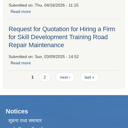
Submitted on:
Thu, 04/16/2026 - 11:15
Read more
about Invitation For Sealed Quatation
Request for Quotation for Hiring a Firm
for Skill Development Training Road
Repair Maintenance
Submitted on:
Sun, 03/09/2025 - 14:52
Read more
about Request for Quotation for Hiring a Firm for Skill
Development Training Road Repair Maintenance
Pages
1
2
next ›
last »
Notices
सूचना तथा समाचार