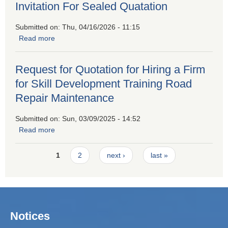
Invitation For Sealed Quatation
Submitted on:
Thu, 04/16/2026 - 11:15
Read more
about Invitation For Sealed Quatation
Request for Quotation for Hiring a Firm
for Skill Development Training Road
Repair Maintenance
Submitted on:
Sun, 03/09/2025 - 14:52
Read more
about Request for Quotation for Hiring a Firm for Skill
Development Training Road Repair Maintenance
Pages
1
2
next ›
last »
Notices