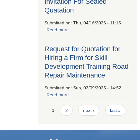
Invitation For Sealed
Quatation
Submitted on:
Thu, 04/16/2026 - 11:15
Read more
about Invitation For Sealed
Quatation
Request for Quotation for
Hiring a Firm for Skill
Development Training Road
Repair Maintenance
Submitted on:
Sun, 03/09/2025 - 14:52
Read more
about Request for Quotation for
Hiring a Firm for Skill Development
Pages
Training Road Repair Maintenance
1
2
next ›
last »