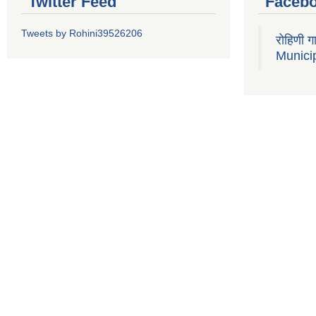
Twitter Feed
Faceb
Tweets by Rohini39526206
रोहिणी 
Municip