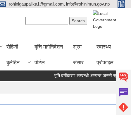
rohinigaupalika1@gmail.com, info@rohinimun.gov.np
Search form
Search
रोहिणी
वृत्ति मार्गनिर्देशन
श्रम
स्वास्थ्य
बुलेटिन
पोर्टल
संसार
प्रोफाइल
भूमि वर्गीकरण सम्बन्धी अत्यन्त जरुरी सूचना !
काज