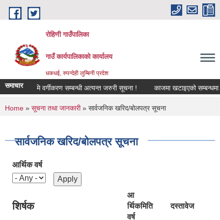
Skip to main content
रोहिणी गाउँपालिका
गाउँ कार्यपालिकाको कार्यालय
धकधई, रुपन्देही लुम्बिनी प्रदेश
समाचार
!
भूमि वर्गीकरण सम्बन्धी अत्यन्त जरुरी सूचना !
काजमा खटाइएको सम्बन्धमा
You are here
Home
»
सूचना तथा जानकारी
» सार्वजनिक खरिद/बोलपत्र सूचना
सार्वजनिक खरिद/बोलपत्र सूचना
आर्थिक वर्ष
आ
शिर्षक
र्थिक
मिति
दस्तावेज
वर्ष