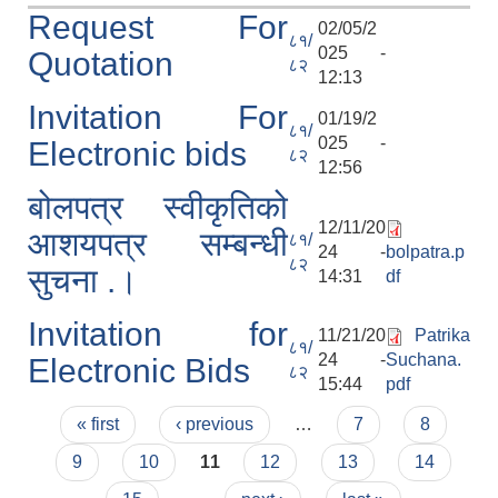
Request For
02/05/2
८१/
025 -
Quotation
८२
12:13
Invitation For
01/19/2
८१/
025 -
Electronic bids
८२
12:56
बोलपत्र स्वीकृतिको
12/11/20
आशयपत्र सम्बन्धी
८१/
24 -
bolpatra.p
८२
सुचना .।
14:31
df
Invitation for
11/21/20
Patrika
८१/
24 -
Suchana.
Electronic Bids
८२
15:44
pdf
Pages
« first
‹ previous
…
7
8
9
10
11
12
13
14