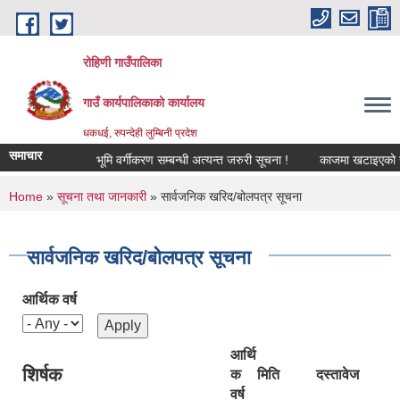
Skip to main content
रोहिणी गाउँपालिका
गाउँ कार्यपालिकाको कार्यालय
धकधई, रुपन्देही लुम्बिनी प्रदेश
समाचार
सूचना !
भूमि वर्गीकरण सम्बन्धी अत्यन्त जरुरी सूचना !
काजमा खटाइएको सम्बन्
You are here
Home
»
सूचना तथा जानकारी
» सार्वजनिक खरिद/बोलपत्र सूचना
सार्वजनिक खरिद/बोलपत्र सूचना
आर्थिक वर्ष
आर्थि
शिर्षक
क
मिति
दस्तावेज
वर्ष