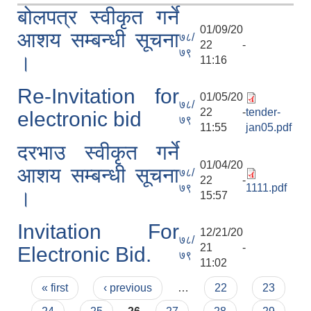
बोलपत्र स्वीकृत गर्ने
01/09/20
आशय सम्बन्धी सूचना
७८/
22 -
७९
।
11:16
Re-Invitation for
01/05/20
७८/
22 -
tender-
electronic bid
७९
11:55
jan05.pdf
दरभाउ स्वीकृत गर्ने
01/04/20
आशय सम्बन्धी सूचना
७८/
22 -
७९
1111.pdf
।
15:57
Invitation For
12/21/20
७८/
21 -
Electronic Bid.
७९
11:02
Pages
« first
‹ previous
…
22
23