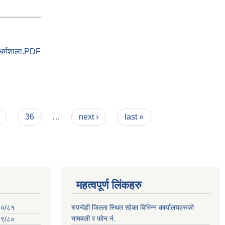
धर्मशाला.PDF
36
…
next ›
last »
महत्वपूर्ण लिंकहरु
०८०/८१
रुपन्देही जिल्ला स्थित रहेका विभिन्न कार्यालयहरुको
नामवली र फाेन न‌ं.
०७९/८०