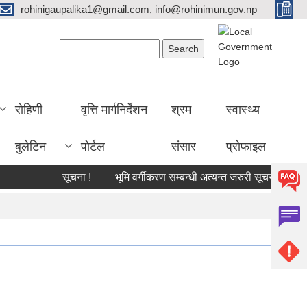
rohinigaupalika1@gmail.com, info@rohinimun.gov.np
Search form
Search
रोहिणी
वृत्ति मार्गनिर्देशन
श्रम
स्वास्थ्य
बुलेटिन
पोर्टल
संसार
प्रोफाइल
सूचना !
भूमि वर्गीकरण सम्बन्धी अत्यन्त जरुरी सूचना !
काजमा