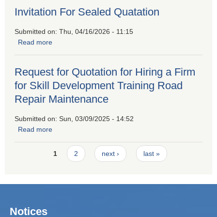
Invitation For Sealed Quatation
Submitted on:
Thu, 04/16/2026 - 11:15
Read more
about Invitation For Sealed Quatation
Request for Quotation for Hiring a Firm
for Skill Development Training Road
Repair Maintenance
Submitted on:
Sun, 03/09/2025 - 14:52
Read more
about Request for Quotation for Hiring a Firm for Skill
Development Training Road Repair Maintenance
Pages
1
2
next ›
last »
Notices