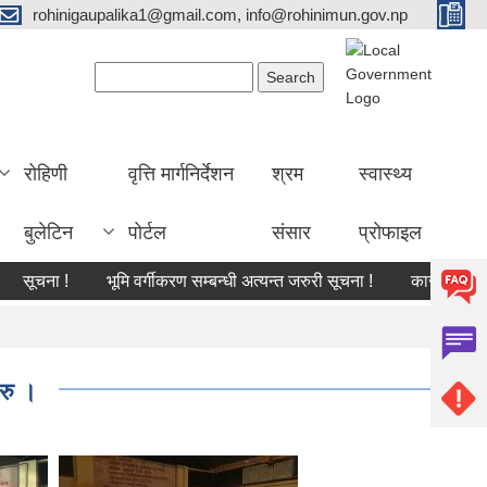
rohinigaupalika1@gmail.com, info@rohinimun.gov.np
Search form
Search
रोहिणी
वृत्ति मार्गनिर्देशन
श्रम
स्वास्थ्य
बुलेटिन
पोर्टल
संसार
प्रोफाइल
ा !
भूमि वर्गीकरण सम्बन्धी अत्यन्त जरुरी सूचना !
काजमा खटाइएको सम्
रु ।