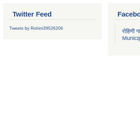
Twitter Feed
Faceb
Tweets by Rohini39526206
रोहिणी 
Municip