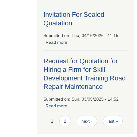
सम्बन्धी सूचना।
Invitation For Sealed
Quatation
Submitted on:
Thu, 04/16/2026 - 11:15
Read more
about Invitation For Sealed
Quatation
Request for Quotation for
Hiring a Firm for Skill
Development Training Road
Repair Maintenance
Submitted on:
Sun, 03/09/2025 - 14:52
Read more
about Request for Quotation for
Hiring a Firm for Skill Development
Pages
Training Road Repair Maintenance
1
2
next ›
last »