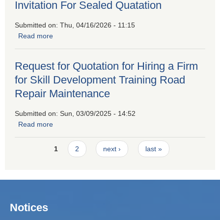
Invitation For Sealed Quatation
Submitted on:
Thu, 04/16/2026 - 11:15
Read more
about Invitation For Sealed Quatation
Request for Quotation for Hiring a Firm
for Skill Development Training Road
Repair Maintenance
Submitted on:
Sun, 03/09/2025 - 14:52
Read more
about Request for Quotation for Hiring a Firm for Skill
Development Training Road Repair Maintenance
Pages
1
2
next ›
last »
Notices