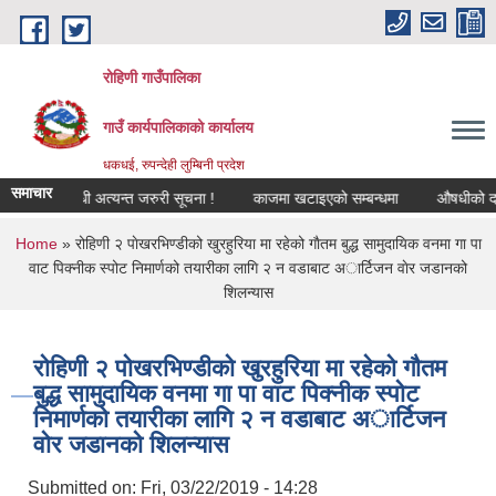
Skip to main content
रोहिणी गाउँपालिका
गाउँ कार्यपालिकाको कार्यालय
धकधई, रुपन्देही लुम्बिनी प्रदेश
समाचार
करण सम्बन्धी अत्यन्त जरुरी सूचना !
काजमा खटाइएको सम्बन्धमा
औषधीको दररेट उप
You are here
Home
» रोहिणी २ पाेखरभिण्डीको खुरहुरिया मा रहेको गाैतम बुद्ध सामुदायिक वनमा गा‌‍ पा
वाट पिक्नीक स्पोट निमार्णको तयारीका लागि २ न वडाबाट अार्टिजन वाेर जडानको
शिलन्यास
रोहिणी २ पाेखरभिण्डीको खुरहुरिया मा रहेको गाैतम
बुद्ध सामुदायिक वनमा गा‌‍ पा वाट पिक्नीक स्पोट
निमार्णको तयारीका लागि २ न वडाबाट अार्टिजन
वाेर जडानको शिलन्यास
Submitted on:
Fri, 03/22/2019 - 14:28