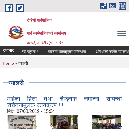
Skip to main content
रोहिणी गाउँपालिका
गाउँ कार्यपालिकाको कार्यालय
धकधई, रुपन्देही लुम्बिनी प्रदेश
समाचार
अत्यन्त जरुरी सूचना !
काजमा खटाइएको सम्बन्धमा
औषधीको दररेट उपलब्ध गराइदि
You are here
Home
» ग्यालरी
ग्यालरी
महिला हिंसा तथा लैङ्गिक समान्ता सम्बन्धी
सचेतनामुलक कार्यक्रम !!!
मिति:
07/08/2019 - 15:04
,
,
,