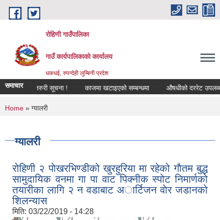
Skip to main content
रोहिणी गाउँपालिका
गाउँ कार्यपालिकाको कार्यालय
धकधई, रुपन्देही लुम्बिनी प्रदेश
समाचार
 अत्यन्त जरुरी सूचना !
काजमा खटाइएको सम्बन्धमा
औषधीको दररेट उपलब्ध गराइद
You are here
Home
» ग्यालरी
ग्यालरी
रोहिणी २ पाेखरभिण्डीको खुरहुरिया मा रहेको गाैतम बुद्ध
सामुदायिक वनमा गा‌‍ पा वाट पिक्नीक स्पोट निमार्णको
तयारीका लागि २ न वडाबाट अार्टिजन वाेर जडानको
शिलन्यास
मिति:
03/22/2019 - 14:28