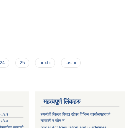
24
25
next ›
last »
महत्वपूर्ण लिंकहरु
०८०/८१
रुपन्देही जिल्ला स्थित रहेका विभिन्न कार्यालयहरुको
नामवली र फाेन न‌ं.
०७९/८०
rojgar Act,Regulation and Guidelines
ंकमार्फत भुक्तानी