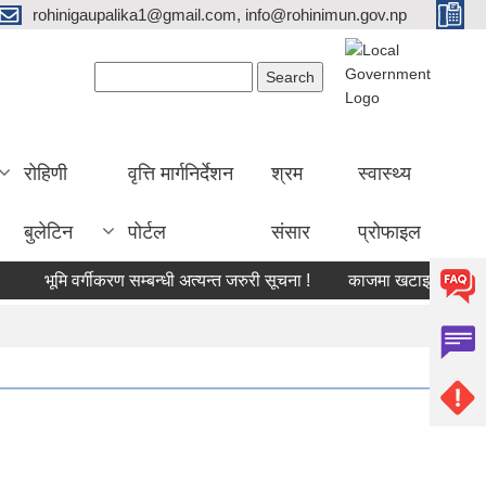
rohinigaupalika1@gmail.com, info@rohinimun.gov.np
Search form
Search
रोहिणी
वृत्ति मार्गनिर्देशन
श्रम
स्वास्थ्य
बुलेटिन
पोर्टल
संसार
प्रोफाइल
भूमि वर्गीकरण सम्बन्धी अत्यन्त जरुरी सूचना !
काजमा खटाइएको सम्बन्धमा