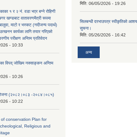
मिति:
06/05/2026 - 19:26
िकाका १ र २ नं. वडा भएर बग्ने रोहिणी
बगर खण्डबाट वातावरणमैत्री रूपमा
सिलबन्धी दरभाउपत्र स्वीकृतिको आशयप
 बालुवा, माटो र भस्कट (नदीजन्य पदार्थ)
सुचना।
त्खनन कार्यका लागि तयार गरिएको
मिति:
05/26/2026 - 16:42
ावरणीय परीक्षण अन्तिम प्रतिवेदन
2026 - 10:33
अन्य
लिका विपद् जोखिम नक्साङ्कन अन्तिम
2026 - 10:26
स योजना (२०८२।०८३‍ -२०८४।०८५)
2026 - 10:22
 of conservation Plan for
rcheological, Religious and
ritage