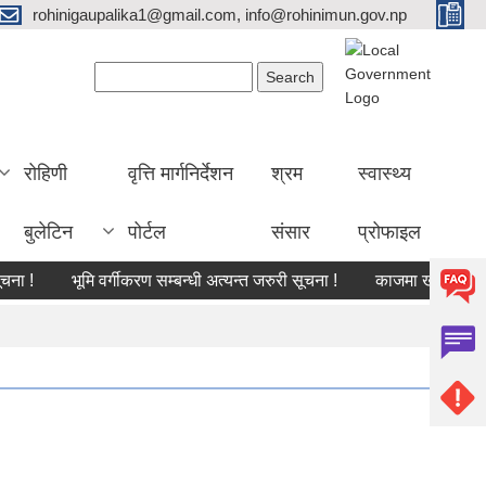
rohinigaupalika1@gmail.com, info@rohinimun.gov.np
Search form
Search
रोहिणी
वृत्ति मार्गनिर्देशन
श्रम
स्वास्थ्य
बुलेटिन
पोर्टल
संसार
प्रोफाइल
भूमि वर्गीकरण सम्बन्धी अत्यन्त जरुरी सूचना !
काजमा खटाइएको सम्बन्ध