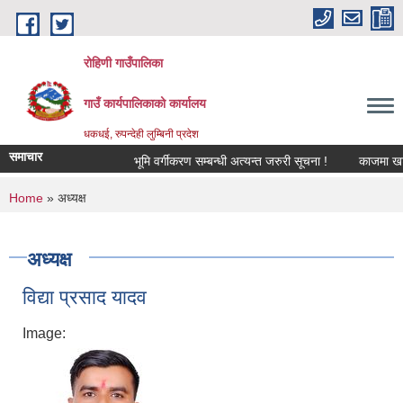
Skip to main content
रोहिणी गाउँपालिका
गाउँ कार्यपालिकाको कार्यालय
धकधई, रुपन्देही लुम्बिनी प्रदेश
समाचार
भूमि वर्गीकरण सम्बन्धी अत्यन्त जरुरी सूचना !
काजमा खटाइएको
You are here
Home
» अध्यक्ष
अध्यक्ष
विद्या प्रसाद यादव
Image: