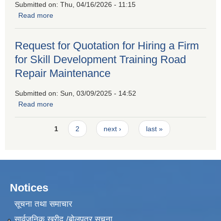
Submitted on:
Thu, 04/16/2026 - 11:15
Read more
about Invitation For Sealed Quatation
Request for Quotation for Hiring a Firm
for Skill Development Training Road
Repair Maintenance
Submitted on:
Sun, 03/09/2025 - 14:52
Read more
about Request for Quotation for Hiring a Firm for Skill
Development Training Road Repair Maintenance
Pages
1
2
next ›
last »
Notices
सूचना तथा समाचार
सार्वजनिक खरीद /बोलपत्र सूचना