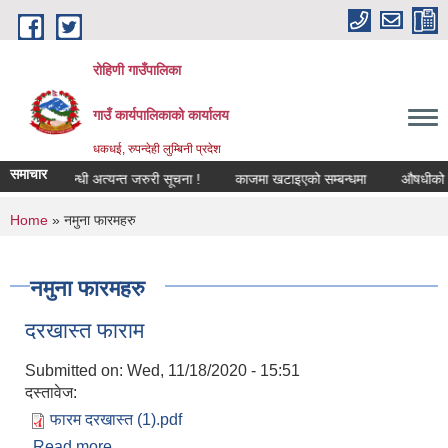
Skip to main content
रोहिणी गाउँपालिका
गाउँ कार्यपालिकाको कार्यालय
धकधई, रुपन्देही लुम्बिनी प्रदेश
समाचार
गीकरण सम्बन्धी अत्यन्त जरुरी सूचना !
काजमा खटाइएको सम्बन्धमा
औषधीको दररेट 
You are here
Home
» नमुना फारमहरु
नमुना फारमहरु
दरखास्त फाराम
Submitted on:
Wed, 11/18/2020 - 15:51
दस्तावेज:
फारम दरखास्त (1).pdf
Read more
about दरखास्त फाराम