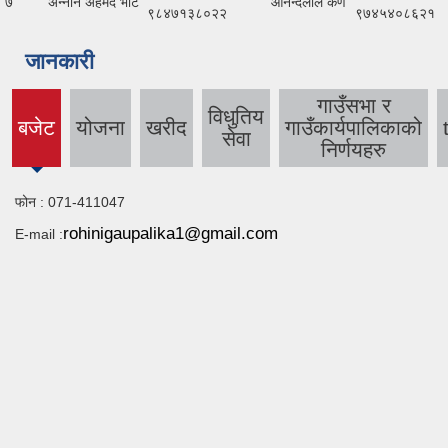
७
अन्नान अहमद भाट
आनन्दलाल कर्ण
९८४७१३८०२२
९७४५४०८६२१
जानकारी
गाउँसभा र
विधुतिय
बजेट
योजना
खरीद
गाउँकार्यपालिकाको
(active
सेवा
निर्णयहरु
tab)
फोन : 071-411047
rohinigaupalika1@gmail.com
E-mail :