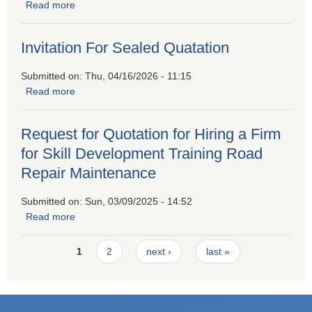
Read more
about श्रम संसार प्रणालीमा आवद्ध हुने सम्बन्धी सूचना।
Invitation For Sealed Quatation
Submitted on:
Thu, 04/16/2026 - 11:15
Read more
about Invitation For Sealed Quatation
Request for Quotation for Hiring a Firm
for Skill Development Training Road
Repair Maintenance
Submitted on:
Sun, 03/09/2025 - 14:52
Read more
about Request for Quotation for Hiring a Firm for Skill
Development Training Road Repair Maintenance
Pages
1
2
next ›
last »