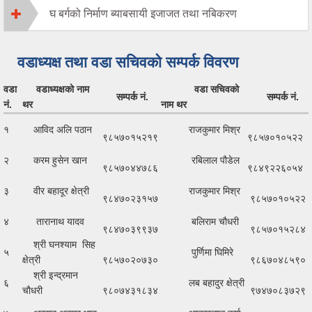
घ बर्गको निर्माण ब्याबसायी इजाजत तथा नबिकरण
वडाध्यक्ष तथा वडा सचिवको सम्पर्क विवरण
वडा
वडाध्यक्षको नाम
वडा सचिवको
सम्पर्क नं.
सम्पर्क नं.
नं.
थर
नाम थर
१
आविद अलि पठान
राजकुमार मिश्र
९८५७०१५२१९
९८५७०१०५२२
२
करम हुसेन खान
रबिलाल पौडेल
९८५७०४४७८६
९८४९२२६०५४
३
वीर बहादूर क्षेत्री
राजकुमार मिश्र
९८४७०२३१५७
९८५७०१०५२२
४
तारानाथ यादव
बलिराम चौधरी
९८४७०३९९३७
९८५७०१५२८४
श्री घनश्याम सिह
५
पुर्णिमा घिमिरे
क्षेत्री
९८५७०२०७३०
९८६७०४८५९०
श्री इन्द्रमान
६
लब बहादुर क्षेत्री
चौधरी
९८०७४३१८३४
९७४७०८३७२९