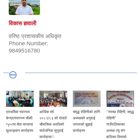
विकास ज्ञवाली
वरिष्ठ प्रशासकीय अधिकृत
Phone Number:
9849516780
प्राथमिक स्वास्थ्य
आर्थिक वर्ष
समृद्ध रोहिणीको लागि
‘’स्वच्छ रोहिणी, समृद्ध
केन्द्र/स्वास्थ्य चौकी
२०८२/८३ को दोस्रो
अध्यक्षको अगुवाई
रोहिणी”
न्यूनतम सेवा मापदण्ड
चौमासिक अवधिको
जनताको बुझाई
गाउँपालिकाका
मूल्याङ्कन कार्यक्रम
सार्वजनिक सुनुवाई
कार्यक्रम
अध्यक्ष ज्यू संग
कार्यक्रम !
बालिका विमाको