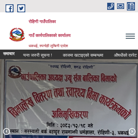
Skip to main content
रोहिणी गाउँपालिका
गाउँ कार्यपालिकाको कार्यालय
धकधई, रुपन्देही लुम्बिनी प्रदेश
समाचार
्धी अत्यन्त जरुरी सूचना !
काजमा खटाइएको सम्बन्धमा
औषधीको दररेट उपलब्ध गर