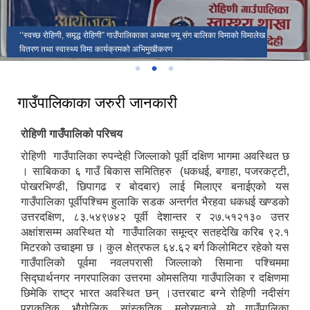
रोहिणी गाउँपालिका वडा नम्बर ६ मा लालपूर्जा वितरण
‘’स्वच्छ रोहिणी, समृद्ध रोहिणी” गाउँपालिकाका अध्यक्ष ज्यू संग बालिका विमाको विमालेख
सार्वजनिक सुनुवाई कार्यक्रम प्रथम चौमासिक
वितरण तथा स्वास्थ्य विमा कार्यक्रमको अभिमुखीकरण
गाउँपालिकाका जरुरी जानकारी
रोहिणी गाउँपालिको परिचय
रोहिणी गाउँपालिका रुपन्देही जिल्लाको पूर्वी दक्षिण भागमा अवस्थित छ
। साबिकका ६ गाउँ बिकास समितिहरु (धकधई, बगाहा, पजरकट्टी,
पोखरभिण्डी, छिपागढ र बोदबार) लाई मिलाएर बनाईएको यस
गाउँपालिका पूर्वीपश्चिम हुलाकि सडक अन्तर्गत भैरहवा धकधई खण्डको
उत्तरदक्षिण, ८३.५४९७४२ पूर्वी देशान्तर र २७.५१२१३० उत्तर
अक्षांशसम्म अवस्थित यो गाउँपालिका समून्द्र सतहदेखि करिब ९२.१
मिटरको उचाइमा छ । कुल क्षेत्रफल ६४.६२ बर्ग किलोमिटर रहेको यस
गाउँपालिको पूर्वमा नवलपरासी जिल्लाको सिमाना पश्चिममा
सिद्घार्थनगर नगरपालिका उत्तरमा ओमसतिया गाउँपालिका र दक्षिणमा
छिमेकि राष्ट्र भारत अवस्थित छन् ।उत्तरबाट बग्ने रोहिणी नदीसंग
प्राकृतिक, भौगोलिक, सांस्कृतिक, मनोरमताले यो गाउँपालिका